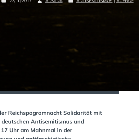
27/10/2017
ADMINA
ANTISEMITISMUS
|
AUFRUF
P
B
P
O
Y
O
S
:
S
T
T
E
E
D
D
O
I
N
N
:
:
der Reichspogromnacht Solidarität mit
 deutschen Antisemitismus und
 17 Uhr am Mahnmal in der
ung und antifaschistische