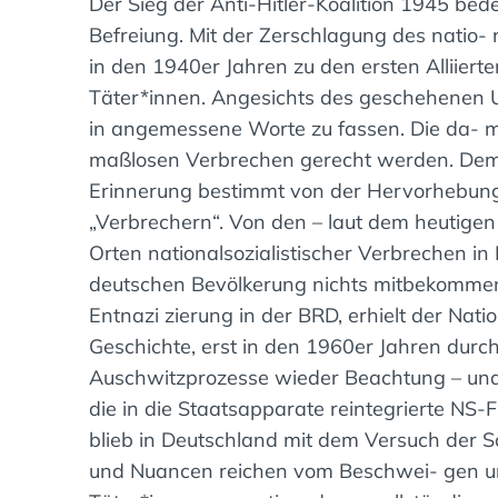
Der Sieg der Anti-Hitler-Koalition 1945 bedeu
Befreiung. Mit der Zerschlagung des natio-
in den 1940er Jahren zu den ersten Alliier
Täter*innen. Angesichts des geschehenen U
in angemessene Worte zu fassen. Die da- 
maßlosen Verbrechen gerecht werden. Demg
Erinnerung bestimmt von der Hervorhebung 
„Verbrechern“. Von den – laut dem heutigen
Orten nationalsozialistischer Verbrechen in
deutschen Bevölkerung nichts mitbekomme
Entnazi zierung in der BRD, erhielt der Nati
Geschichte, erst in den 1960er Jahren dur
Auschwitzprozesse wieder Beachtung – un
die in die Staatsapparate reintegrierte NS-F
blieb in Deutschland mit dem Versuch der S
und Nuancen reichen vom Beschwei- gen u