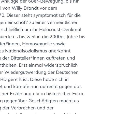
en Anklage der 68er-Bewegung, bis hin
all von Willy Brandt vor dem
 Dieser steht symptomatisch für die
emeinschaft’ zu einer vermeintlichen
e schließlich um ihr Holocaust-Denkmal
erte es bis weit in die 2000er Jahre bis
ter*innen, Homosexuelle sowie
des Nationalsozialismus anerkannt
 der Bittsteller*innen auftreten und
alten. Erst einmal widersprüchlich
der Wiedergutwerdung der Deutschen
gereift ist. Diese habe sich in
et und kämpfe nun aufrecht gegen das
ener Erzählung nur in historischer Form.
 gegenüber Geschädigten macht es
ung der Verbrechen und der