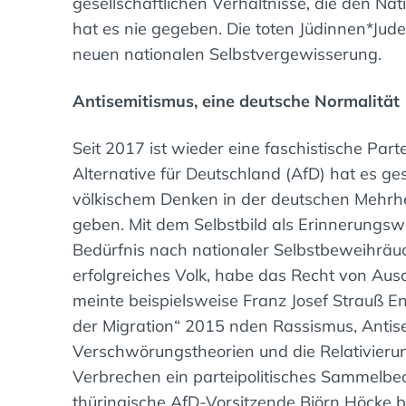
gesellschaftlichen Verhältnisse, die den N
hat es nie gegeben. Die toten Jüdinnen*Jud
neuen nationalen Selbstvergewisserung.
Antisemitismus, eine deutsche Normalität
Seit 2017 ist wieder eine faschistische Par
Alternative für Deutschland (AfD) hat es ges
völkischem Denken in der deutschen Mehrhe
geben. Mit dem Selbstbild als Erinnerungsw
Bedürfnis nach nationaler Selbstbeweihräuc
erfolgreiches Volk, habe das Recht von Ausc
meinte beispielsweise Franz Josef Strauß 
der Migration“ 2015 nden Rassismus, Antis
Verschwörungstheorien und die Relativierun
Verbrechen ein parteipolitisches Sammelbe
thüringische AfD-Vorsitzende Björn Höcke