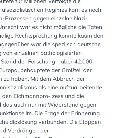
tete für Millionen Verfolgte die
 nalsozialistischen Regimes kam es noch
ten-Prozessen gegen einzelne Nazi-
nrecht war es nicht mögliche die Taten
malige Rechtsprechung konnte kaum den
egenüber war die spezi sch deutsche
von einzelnen pathologisierten
 Stand der Forschung – über 42.000
 Europa, behauptete der Großteil der
n zu haben. Mit dem Abbruch der
onalsozialismus als eine aufzuarbeitende
ch den Eichmannpro- zess und die
d das auch nur mit Widerstand gegen
unktionselite. Die Frage der Erinnerung
chuldloslösung verbunden. Die Etappen
nd Verdrängen der