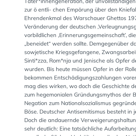
Täter*innengeneration, der unvollständig
zur ö entli- chen Empörung über den Knief
Ehrendenkmal des Warschauer Ghettos 1970.
Veränderung der deutschen ‚Verleugnungsg
vorbildlichen ‚Erinnerungsgemeinschaft’, di
„beneidet“ werden sollte. Demgegenüber dau
sowjetische Kriegsgefangene, Zwangsarbei
Sinti*zza, Rom*nja und Jenische als Opfer 
wurden. Bis heute müssen Opfer in der Rolle
bekommen Entschädigungszahlungen vorenth
mag dies wirken, wo doch die Geschichte 
zum hegemonialen Gründungsmythos der BRD 
Negation zum Nationalsozialismus gegründ
Böse. Deutscher Antisemitismus besteht in j
Doch die andauernde Verweigerungshaltung
sehr deutlich: Eine tatsächliche Aufarbeit