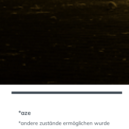
*aze
*andere zustände ermöglichen wurde