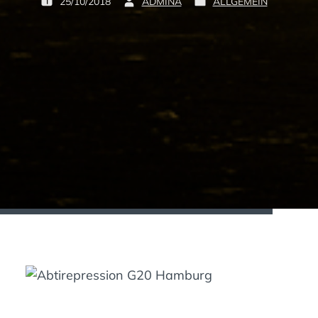
25/10/2018
ADMINA
ALLGEMEIN
P
B
P
O
Y
O
S
:
S
T
T
E
E
D
D
O
I
N
N
:
: