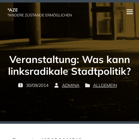
Skip
*AZE
to
Open
*ANDERE ZUSTÄNDE ERMÖGLICHEN
content
menu
Veranstaltung: Was kann
linksradikale Stadtpolitik?
30/09/2014
ADMINA
ALLGEMEIN
P
B
P
O
Y
O
S
:
S
T
T
E
E
D
D
O
I
N
N