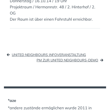
Donnerstag / 16.10.14 / 19 Uhr
:
:
Projektraum / Hermannstr. 48 / 2. Hinterhof / 2.
OG
Der Raum ist über einen Fahrstuhl erreichbar.
Beitragsnavigation
UNITED NEIGHBOURS INFOVERANSTALTUNG
PM ZUR UNITED NEIGHBOURS-DEMO
*aze
*andere zustände ermöglichen wurde 2011 in