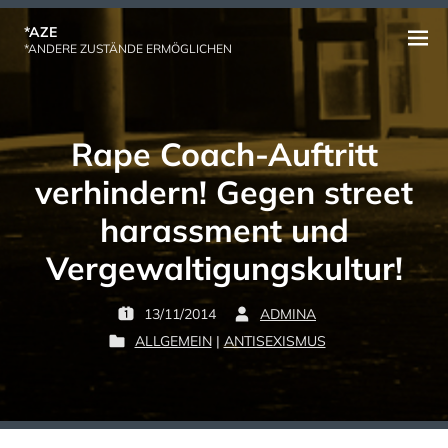
Skip
*AZE
to
Open
*ANDERE ZUSTÄNDE ERMÖGLICHEN
content
menu
Rape Coach-Auftritt
verhindern! Gegen street
harassment und
Vergewaltigungskultur!
13/11/2014
ADMINA
P
B
ALLGEMEIN
|
ANTISEXISMUS
O
Y
P
S
:
O
T
S
E
T
D
E