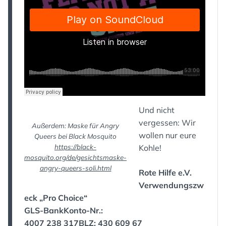
Und nicht
vergessen: Wir
Außerdem: Maske für Angry
wollen nur eure
Queers bei Black Mosquito
https://black-
Kohle!
mosquito.org/de/gesichtsmaske-
angry-queers-soli.html
Rote Hilfe e.V.
Verwendungszw
eck „Pro Choice“
GLS-BankKonto-Nr.:
4007 238 317BLZ: 430 609 67