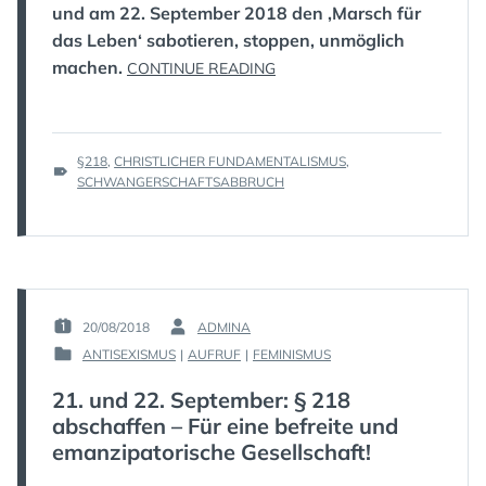
und am 22. September 2018 den ‚Marsch für
das Leben‘ sabotieren, stoppen, unmöglich
machen.
„21.
CONTINUE READING
UND
22.
SEPTEMBER:
TAGS
§218
,
CHRISTLICHER FUNDAMENTALISMUS
§
,
:
SCHWANGERSCHAFTSABBRUCH
218
ABSCHAFFEN
–
FÜR
EINE
BEFREITE
20/08/2018
ADMINA
UND
POSTED
BY
EMANZIPATORISCHE
ANTISEXISMUS
|
AUFRUF
|
FEMINISMUS
ON
:
POSTED
GESELLSCHAFT!“
:
IN
21. und 22. September: § 218
:
abschaffen – Für eine befreite und
emanzipatorische Gesellschaft!