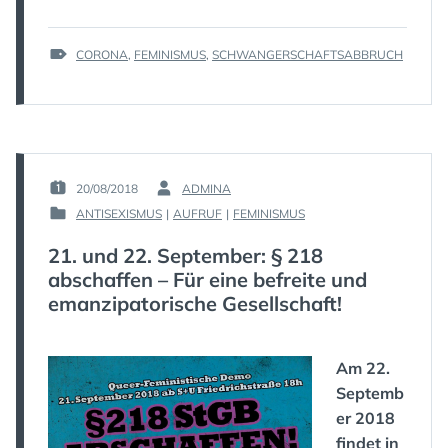
UND
FLEISSIGE F
TAGS
CORONA
,
FEMINISMUS
,
SCHWANGERSCHAFTSABBRUCH
UNDIS I
:
M H
OME O
FFICE“
20/08/2018
ADMINA
POSTED
BY
ANTISEXISMUS
|
AUFRUF
|
FEMINISMUS
ON
:
POSTED
:
IN
21. und 22. September: § 218
:
abschaffen – Für eine befreite und
emanzipatorische Gesellschaft!
Am 22.
Septemb
er 2018
findet in