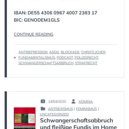
IBAN: DE55 4306 0967 4007 2383 17
BIC: GENODEM1GLS
„ANTIREP-
CONTINUE READING
RADIO:
FUNDI-
TAGS
ANTIREPRESSION
,
ASOG
,
BLOCKADE
,
CHRISTLICHER
BLOCKADE
:
FUNDAMENTALISMUS
,
PODCAST
,
POLIZEIRECHT
,
UND
SCHWANGERSCHAFTSABBRUCH
,
STRAFRECHT
STRAFRECHT“
14/04/2020
ADMINA
POSTED
BY
ANTISEXISMUS
|
FEMINISMUS
|
ON
:
POSTED
UNCATEGORIZED
:
Schwangerschaftsabbruch
IN
:
und fleißige Fundis im Home