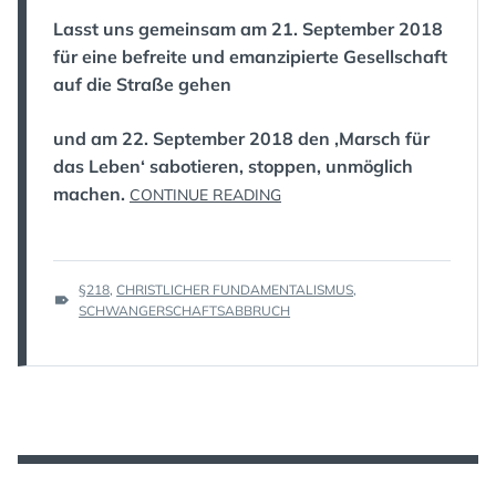
Lasst uns gemeinsam am 21. September 2018
für eine befreite und emanzipierte Gesellschaft
auf die Straße gehen
und am 22. September 2018 den ‚Marsch für
das Leben‘ sabotieren, stoppen, unmöglich
machen.
„21.
CONTINUE READING
UND
22.
SEPTEMBER:
TAGS
§218
,
CHRISTLICHER FUNDAMENTALISMUS
§
,
:
SCHWANGERSCHAFTSABBRUCH
218
ABSCHAFFEN
–
FÜR
EINE
BEFREITE
UND
EMANZIPATORISCHE