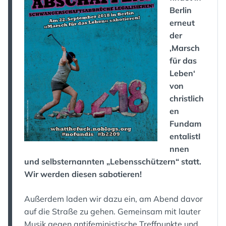
Berlin
erneut
der
‚Marsch
für das
Leben‘
von
christlich
en
Fundam
entalistI
nnen
und selbsternannten „Lebensschützern“ statt.
Wir werden diesen sabotieren!
Außerdem laden wir dazu ein, am Abend davor
auf die Straße zu gehen. Gemeinsam mit lauter
Musik gegen antifeministische Treffpunkte und