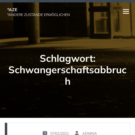
Skip
*AZE
to
Open
*ANDERE ZUSTÄNDE ERMÖGLICHEN
content
menu
Schlagwort:
Schwangerschaftsabbruc
h
07/01/2021
ADMINA