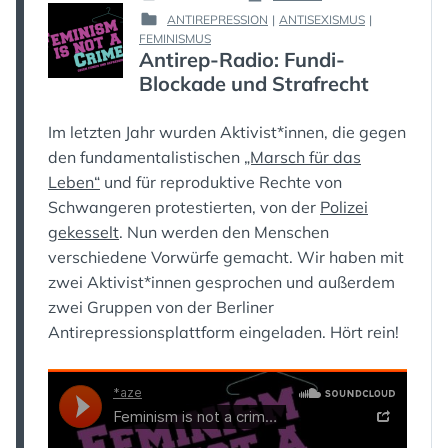
POSTED
BY
ANTIREPRESSION
|
ANTISEXISMUS
|
ON
:
POSTED
FEMINISMUS
:
Antirep-Radio: Fundi-
IN
:
Blockade und Strafrecht
Im letzten Jahr wurden Aktivist*innen, die gegen
den fundamentalistischen
„Marsch für das
Leben“
und für reproduktive Rechte von
Schwangeren protestierten, von der
Polizei
gekesselt
. Nun werden den Menschen
verschiedene Vorwürfe gemacht. Wir haben mit
zwei Aktivist*innen gesprochen und außerdem
zwei Gruppen von der Berliner
Antirepressionsplattform eingeladen. Hört rein!